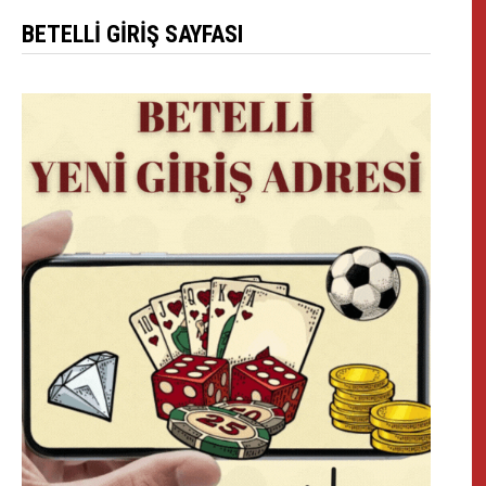
BETELLI GIRIŞ SAYFASI