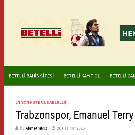
Skip
to
content
BETELLI BAHIS SITESI
BETELLI KAYIT OL
BETELLI CA
EN SON FUTBOL HABERLERI
Trabzonspor, Emanuel Terry i
by
Ahmet Yıldız
20 Haziran 2026