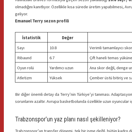
olmadığını kanıtlıyor. Özellikle kısa sürede üretim yapabilmesi, Av
geliyor.
Emanuel Terry sezon profili
İstatistik
Değer
Sayı
10.8
Verimli tamamlayıcı skor
Ribaund
6.7
Çift haneli temas yükün
Oyun rolü
Yardımcı uzun
Ana skor değil, denge u
Atletizm
Yüksek
Çember üstü bitiriş ve 
Bir diğer önemli detay da Terry’nin Türkiye’yi tanıması. Adaptasyon
sorunlarını azaltır. Avrupa basketbolunda özellikle uzun oyuncular içi
Trabzonspor’un yaz planı nasıl şekilleniyor?
Trabzonspor’un transfer dönemi, tek bir isme değil, bütün kadro d