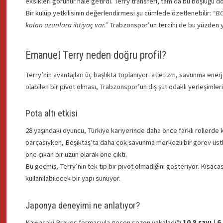
eksikleri görünür hale getirdi. Terry transferi, tam da bu boşluğu d
Bir kulüp yetkilisinin değerlendirmesi şu cümlede özetlenebilir: 
“BC
kalan uzunlara ihtiyaç var.”
 Trabzonspor’un tercihi de bu yüzden ya
Emanuel Terry neden doğru profil?
Terry’nin avantajları üç başlıkta toplanıyor: atletizm, savunma enerjis
olabilen bir pivot olması, Trabzonspor’un dış şut odaklı yerleşimlerin
Pota altı etkisi
28 yaşındaki oyuncu, Türkiye kariyerinde daha önce farklı rollerde ku
parçasıyken, Beşiktaş’ta daha çok savunma merkezli bir görev üstl
öne çıkan bir uzun olarak öne çıktı.
Bu geçmiş, Terry’nin tek tip bir pivot olmadığını gösteriyor. Kıs
kullanılabilecek bir yapı sunuyor.
Japonya deneyimi ne anlatıyor?
Kawasaki Braves formasıyla geçen sezon yakaladığı 
10.8 sayı / 