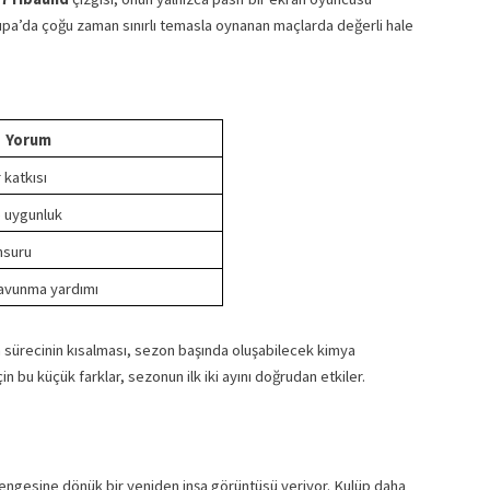
rupa’da çoğu zaman sınırlı temasla oynanan maçlarda değerli hale 
Yorum
 katkısı
e uygunluk
nsuru
savunma yardımı
 sürecinin kısalması, sezon başında oluşabilecek kimya 
n bu küçük farklar, sezonun ilk iki ayını doğrudan etkiler.
engesine dönük bir yeniden inşa görüntüsü veriyor. Kulüp daha 