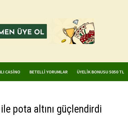
NLI CASINO
BETELLI YORUMLAR
ÜYELIK BONUSU 5050 TL
le pota altını güçlendirdi