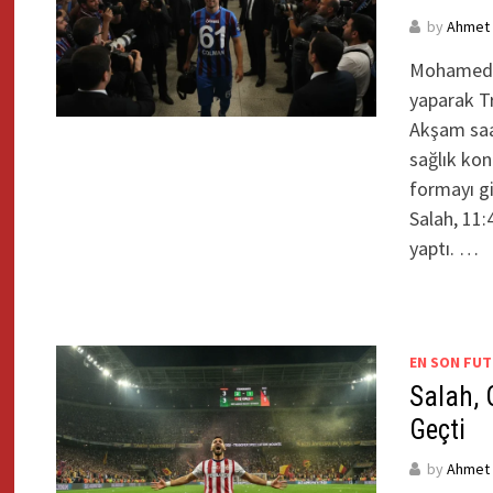
by
Ahmet Y
Mohamed Sa
yaparak Tr
Akşam saat
sağlık kon
formayı gi
Salah, 11:
yaptı. …
EN SON FUT
Salah, 
Geçti
by
Ahmet Y