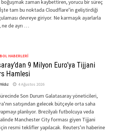
la boğuşmak zaman kaybettiren, yorucu bir süreç
. İşte tam bu noktada Cloudflare’in geliştirdiği
gulaması devreye giriyor. Ne karmaşık ayarlarla
 ne de ayrı …
BOL HABERLERI
aray’dan 9 Milyon Euro’ya Tijjani
rs Hamlesi
ıldız
4 Ağustos 2026
ürecinde Son Durum Galatasaray yöneticileri,
ra’nın satışından gelecek bütçeyle orta saha
yapmayı planlıyor. Brezilyalı futbolcuya veda
alinde Manchester City forması giyen Tijjani
için resmi teklifler yapılacak. Reuters’ın haberine