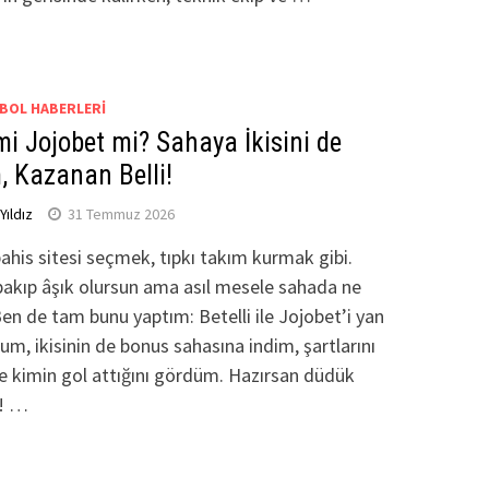
BOL HABERLERI
 mi Jojobet mi? Sahaya İkisini de
 Kazanan Belli!
ıldız
31 Temmuz 2026
bahis sitesi seçmek, tıpkı takım kurmak gibi.
akıp âşık olursun ama asıl mesele sahada ne
Ben de tam bunu yaptım: Betelli ile Jojobet’i yan
m, ikisinin de bonus sahasına indim, şartlarını
 kimin gol attığını gördüm. Hazırsan düdük
m! …