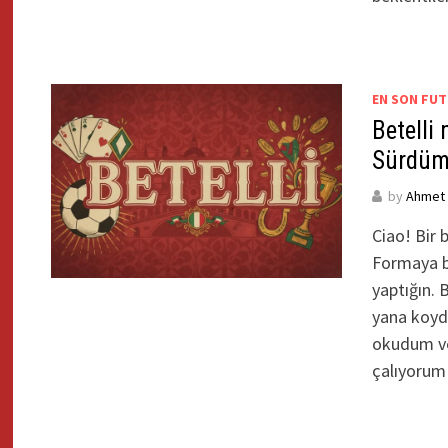
EN SON FUT
Betelli
Sürdüm,
by
Ahmet Y
Ciao! Bir 
Formaya b
yaptığın. 
yana koydu
okudum ve
çalıyoru