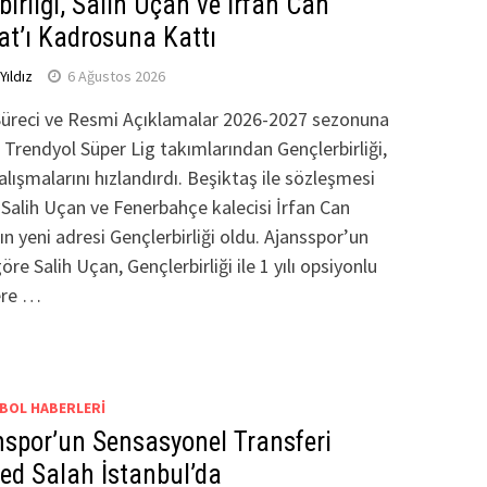
birliği, Salih Uçan ve İrfan Can
at’ı Kadrosuna Kattı
ıldız
6 Ağustos 2026
Süreci ve Resmi Açıklamalar 2026-2027 sezonuna
 Trendyol Süper Lig takımlarından Gençlerbirliği,
alışmalarını hızlandırdı. Beşiktaş ile sözleşmesi
Salih Uçan ve Fenerbahçe kalecisi İrfan Can
ın yeni adresi Gençlerbirliği oldu. Ajansspor’un
re Salih Uçan, Gençlerbirliği ile 1 yılı opsiyonlu
ere …
BOL HABERLERI
spor’un Sensasyonel Transferi
d Salah İstanbul’da