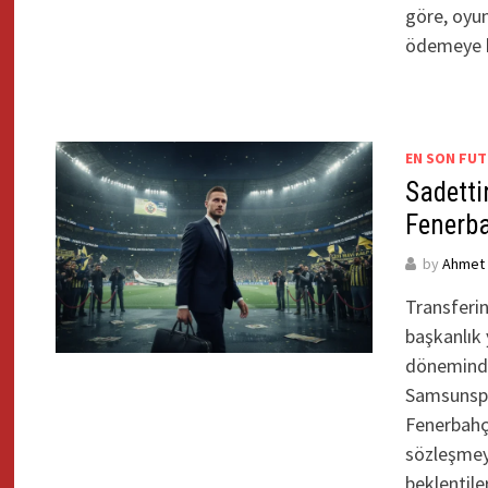
göre, oyun
ödemeye h
EN SON FUT
Sadetti
Fenerba
by
Ahmet Y
Transferi
başkanlık
döneminde 
Samsunspo
Fenerbahçe’
sözleşmey
beklentile