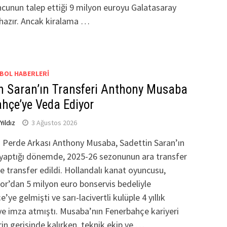
cunun talep ettiği 9 milyon euroyu Galatasaray
azır. Ancak kiralama …
BOL HABERLERI
n Saran’ın Transferi Anthony Musaba
hçe’ye Veda Ediyor
ıldız
3 Ağustos 2026
n Perde Arkası Anthony Musaba, Sadettin Saran’ın
 yaptığı dönemde, 2025-26 sezonunun ara transfer
transfer edildi. Hollandalı kanat oyuncusu,
r’dan 5 milyon euro bonservis bedeliyle
ye gelmişti ve sarı-lacivertli kulüple 4 yıllık
e imza atmıştı. Musaba’nın Fenerbahçe kariyeri
rin gerisinde kalırken, teknik ekip ve …