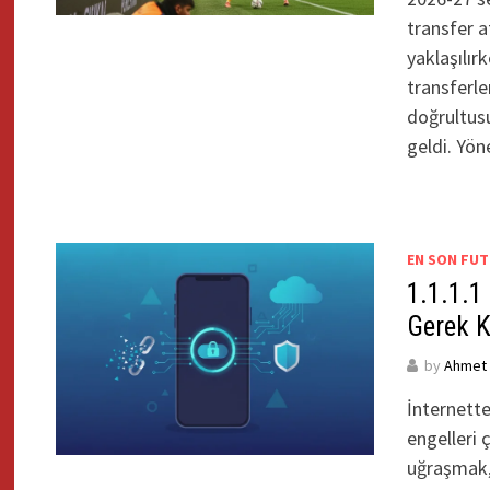
transfer a
yaklaşılır
transferle
doğrultusu
geldi. Yö
EN SON FUT
1.1.1.1
Gerek 
by
Ahmet Y
İnternette
engelleri 
uğraşmak,