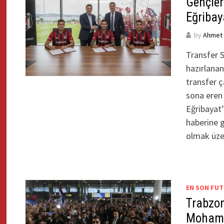
Gençler
Eğribay
by
Ahmet Y
Transfer 
hazırlanan
transfer ç
sona eren 
Eğribayat’
haberine gö
olmak üz
EN SON FUT
Trabzon
Mohame