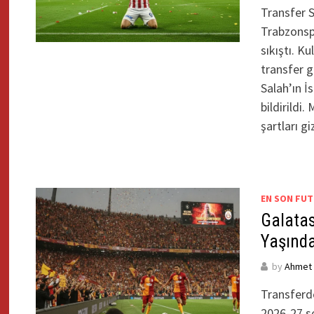
Transfer 
Trabzonspo
sıkıştı. K
transfer g
Salah’ın İ
bildirildi
şartları g
EN SON FUT
Galatas
Yaşında
by
Ahmet Y
Transferd
2026-27 s