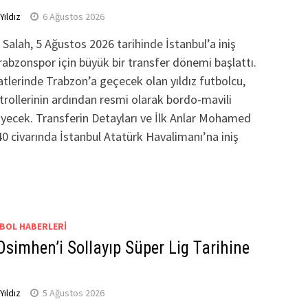
ıldız
6 Ağustos 2026
lah, 5 Ağustos 2026 tarihinde İstanbul’a iniş
abzonspor için büyük bir transfer dönemi başlattı.
lerinde Trabzon’a geçecek olan yıldız futbolcu,
trollerinin ardından resmi olarak bordo-mavili
yecek. Transferin Detayları ve İlk Anlar Mohamed
40 civarında İstanbul Atatürk Havalimanı’na iniş
BOL HABERLERI
Osimhen’i Sollayıp Süper Lig Tarihine
ıldız
5 Ağustos 2026