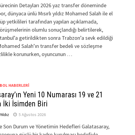
Sürecinin Detayları 2026 yaz transfer döneminde
r, dünyaca ünlü Mısırlı yıldız Mohamed Salah ile el
ulüp yetkilileri tarafından yapılan açıklamada,
örüşmelerinin olumlu sonuçlandığı belirtilerek,
stanbul’a getirildikten sonra Trabzon’a sevk edildiği
. Mohamed Salah’ın transfer bedeli ve sözleşme
izlilikle korunurken, oyuncunun …
BOL HABERLERI
aray’ın Yeni 10 Numarası 19 ve 21
 İki İsimden Biri
ıldız
5 Ağustos 2026
e Son Durum ve Yönetimin Hedefleri Galatasaray,
ezonuna güçlü bir kadro kurulması hedefiyle