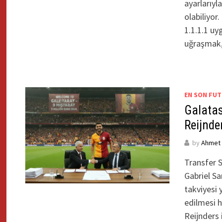
ayarlarıy
olabiliyor
1.1.1.1 uy
uğraşmak,
EN SON FUT
Galatas
Reijnde
by
Ahmet Y
Transfer S
Gabriel Sa
takviyesi 
edilmesi h
Reijnders 