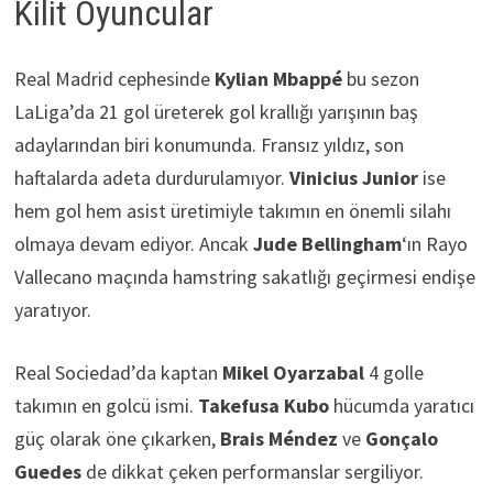
Kilit Oyuncular
Real Madrid cephesinde
Kylian Mbappé
bu sezon
LaLiga’da 21 gol üreterek gol krallığı yarışının baş
adaylarından biri konumunda. Fransız yıldız, son
haftalarda adeta durdurulamıyor.
Vinicius Junior
ise
hem gol hem asist üretimiyle takımın en önemli silahı
olmaya devam ediyor. Ancak
Jude Bellingham
‘ın Rayo
Vallecano maçında hamstring sakatlığı geçirmesi endişe
yaratıyor.
Real Sociedad’da kaptan
Mikel Oyarzabal
4 golle
takımın en golcü ismi.
Takefusa Kubo
hücumda yaratıcı
güç olarak öne çıkarken,
Brais Méndez
ve
Gonçalo
Guedes
de dikkat çeken performanslar sergiliyor.