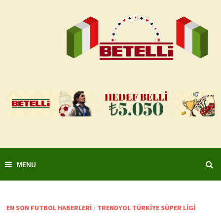
Skip
to
content
MENU
EN SON FUTBOL HABERLERI
/
TRENDYOL TÜRKIYE SÜPER LIGI