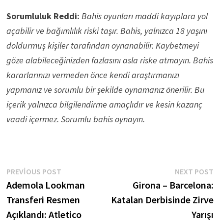
Sorumluluk Reddi:
Bahis oyunları maddi kayıplara yol
açabilir ve bağımlılık riski taşır. Bahis, yalnızca 18 yaşını
doldurmuş kişiler tarafından oynanabilir. Kaybetmeyi
göze alabileceğinizden fazlasını asla riske atmayın. Bahis
kararlarınızı vermeden önce kendi araştırmanızı
yapmanız ve sorumlu bir şekilde oynamanız önerilir. Bu
içerik yalnızca bilgilendirme amaçlıdır ve kesin kazanç
vaadi içermez. Sorumlu bahis oynayın.
Yazı
Previous
N
PREVIOUS POST
NEXT POST
post:
p
Ademola Lookman
Girona – Barcelona:
gezinmesi
Transferi Resmen
Katalan Derbisinde Zirve
Açıklandı: Atletico
Yarışı