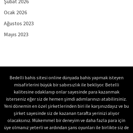
Şubat 2026
Ocak 2026
Ağustos 2023
Mayıs 2023
Bedelli bahis sitesi online dünyada bahis yapmak isteyen
misafirlerini büyük bir sabırsızlık ile bekliyor. Betelli
kalitesine odaklanıp onlar sayesinde para kazanmak
isterseniz eğer siz de hemen şimdi adımlarınızı atabilirsiniz.
Yeni dönemin en özel şirketlerinden biri ile karşınızdayız ve bu
şirket sayesinde siz de kazanan tarafta yerinizi alıyor
olacaksınız. Mükemmel bir deneyim ve daha fazla para için
üye olmanız yeterli ve ardından şans oyunları ile birlikte siz de