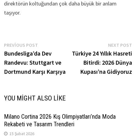
direktörün koltuğundan çok daha büyük bir anlam
taşıyor.
Yazı
Previous
N
PREVIOUS POST
NEXT POST
post:
p
Bundesliga’da Dev
Türkiye 24 Yıllık Hasreti
gezinmesi
Randevu: Stuttgart ve
Bitirdi: 2026 Dünya
Dortmund Karşı Karşıya
Kupası’na Gidiyoruz
YOU MIGHT ALSO LIKE
Milano Cortina 2026 Kış Olimpiyatları’nda Moda
Rekabeti ve Tasarım Trendleri
15 Şubat 2026