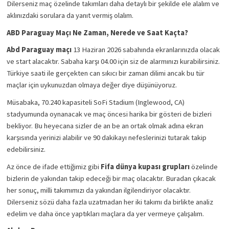
Dilerseniz maç özelinde takımları daha detaylı bir şekilde ele alalım ve 
aklınızdaki sorulara da yanıt vermiş olalım. 
ABD Paraguay Maçı Ne Zaman, Nerede ve Saat Kaçta?
Abd Paraguay maçı 
13 Haziran 2026 sabahında ekranlarınızda olacak 
ve start alacaktır. Sabaha karşı 04.00 için siz de alarmınızı kurabilirsiniz. 
Türkiye saati ile gerçekten can sıkıcı bir zaman dilimi ancak bu tür 
maçlar için uykunuzdan olmaya değer diye düşünüyoruz. 
Müsabaka, 70.240 kapasiteli SoFi Stadium (Inglewood, CA) 
stadyumunda oynanacak ve maç öncesi harika bir gösteri de bizleri 
bekliyor. Bu heyecana sizler de an be an ortak olmak adına ekran 
karşısında yerinizi alabilir ve 90 dakikayı nefeslerinizi tutarak takip 
edebilirsiniz. 
Az önce de ifade ettiğimiz gibi 
Fifa dünya kupası grupları 
özelinde 
bizlerin de yakından takip edeceği bir maç olacaktır. Buradan çıkacak 
her sonuç, milli takımımızı da yakından ilgilendiriyor olacaktır. 
Dilerseniz sözü daha fazla uzatmadan her iki takımı da birlikte analiz 
edelim ve daha önce yaptıkları maçlara da yer vermeye çalışalım. 