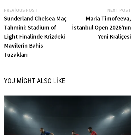
Yazı
Previous
N
PREVIOUS POST
NEXT POST
post:
p
Sunderland Chelsea Maç
Maria Timofeeva,
gezinmesi
Tahmini: Stadium of
İstanbul Open 2026’nın
Light Finalinde Krizdeki
Yeni Kraliçesi
Mavilerin Bahis
Tuzakları
YOU MIGHT ALSO LIKE