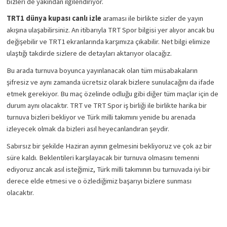
bizleri de yakından ilgilendiriyor. 
TRT1 dünya kupası canlı izle 
araması ile birlikte sizler de yayın 
akışına ulaşabilirsiniz. An itibarıyla TRT Spor bilgisi yer alıyor ancak bu 
değişebilir ve TRT1 ekranlarında karşımıza çıkabilir. Net bilgi elimize 
ulaştığı takdirde sizlere de detayları aktarıyor olacağız. 
Bu arada turnuva boyunca yayınlanacak olan tüm müsabakaların 
şifresiz ve aynı zamanda ücretsiz olarak bizlere sunulacağını da ifade 
etmek gerekiyor. Bu maç özelinde odluğu gibi diğer tüm maçlar için de 
durum aynı olacaktır. TRT ve TRT Spor iş birliği ile birlikte harika bir 
turnuva bizleri bekliyor ve Türk milli takımını yenide bu arenada 
izleyecek olmak da bizleri asıl heyecanlandıran şeydir. 
Sabırsız bir şekilde Haziran ayının gelmesini bekliyoruz ve çok az bir 
süre kaldı. Beklentileri karşılayacak bir turnuva olmasını temenni 
ediyoruz ancak asıl isteğimiz, Türk milli takımının bu turnuvada iyi bir 
derece elde etmesi ve o özlediğimiz başarıyı bizlere sunması 
olacaktır. 