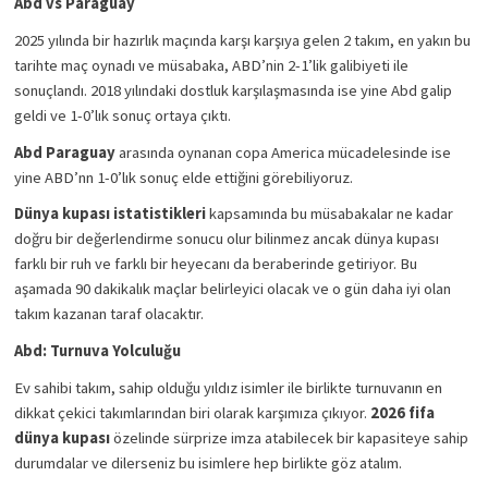
Abd vs Paraguay
2025 yılında bir hazırlık maçında karşı karşıya gelen 2 takım, en yakın bu 
tarihte maç oynadı ve müsabaka, ABD’nin 2-1’lik galibiyeti ile 
sonuçlandı. 2018 yılındaki dostluk karşılaşmasında ise yine Abd galip 
geldi ve 1-0’lık sonuç ortaya çıktı. 
Abd Paraguay 
arasında oynanan copa America mücadelesinde ise 
yine ABD’nn 1-0’lık sonuç elde ettiğini görebiliyoruz. 
Dünya kupası istatistikleri 
kapsamında bu müsabakalar ne kadar 
doğru bir değerlendirme sonucu olur bilinmez ancak dünya kupası 
farklı bir ruh ve farklı bir heyecanı da beraberinde getiriyor. Bu 
aşamada 90 dakikalık maçlar belirleyici olacak ve o gün daha iyi olan 
takım kazanan taraf olacaktır. 
Abd: Turnuva Yolculuğu 
Ev sahibi takım, sahip olduğu yıldız isimler ile birlikte turnuvanın en 
dikkat çekici takımlarından biri olarak karşımıza çıkıyor. 
2026 fifa 
dünya kupası 
özelinde sürprize imza atabilecek bir kapasiteye sahip 
durumdalar ve dilerseniz bu isimlere hep birlikte göz atalım. 