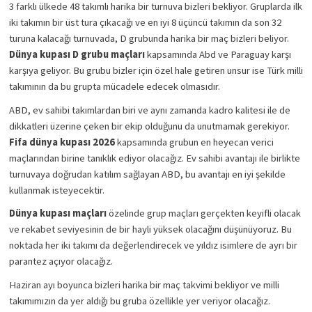
3 farklı ülkede 48 takımlı harika bir turnuva bizleri bekliyor. Gruplarda ilk 
iki takımın bir üst tura çıkacağı ve en iyi 8 üçüncü takımın da son 32 
turuna kalacağı turnuvada, D grubunda harika bir maç bizleri beliyor. 
Dünya kupası D grubu maçları 
kapsamında Abd ve Paraguay karşı 
karşıya geliyor. Bu grubu bizler için özel hale getiren unsur ise Türk milli 
takımının da bu grupta mücadele edecek olmasıdır. 
ABD, ev sahibi takımlardan biri ve aynı zamanda kadro kalitesi ile de 
dikkatleri üzerine çeken bir ekip olduğunu da unutmamak gerekiyor. 
Fifa dünya kupası 2026 
kapsamında grubun en heyecan verici 
maçlarından birine tanıklık ediyor olacağız. Ev sahibi avantajı ile birlikte 
turnuvaya doğrudan katılım sağlayan ABD, bu avantajı en iyi şekilde 
kullanmak isteyecektir. 
Dünya kupası maçları 
özelinde grup maçları gerçekten keyifli olacak 
ve rekabet seviyesinin de bir hayli yüksek olacağını düşünüyoruz. Bu 
noktada her iki takımı da değerlendirecek ve yıldız isimlere de ayrı bir 
parantez açıyor olacağız. 
Haziran ayı boyunca bizleri harika bir maç takvimi bekliyor ve milli 
takımımızın da yer aldığı bu gruba özellikle yer veriyor olacağız. 