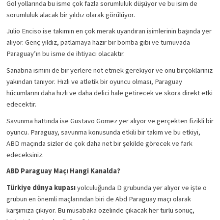
Gol yollarında bu isme çok fazla sorumluluk düşüyor ve bu isim de 
sorumluluk alacak bir yıldız olarak görülüyor. 
Julio Enciso ise takımın en çok merak uyandıran isimlerinin başında yer 
alıyor. Genç yıldız, patlamaya hazır bir bomba gibi ve turnuvada 
Paraguay’ın bu isme de ihtiyacı olacaktır. 
Sanabria ismini de bir yerlere not etmek gerekiyor ve onu birçoklarınız 
yakından tanıyor. Hızlı ve atletik bir oyuncu olması, Paraguay 
hücumlarını daha hızlı ve daha delici hale getirecek ve skora direkt etki 
edecektir. 
Savunma hattında ise Gustavo Gomez yer alıyor ve gerçekten fizikli bir 
oyuncu. Paraguay, savunma konusunda etkili bir takım ve bu etkiyi, 
ABD maçında sizler de çok daha net bir şekilde görecek ve fark 
edeceksiniz. 
ABD Paraguay Maçı Hangi Kanalda?
Türkiye dünya kupası 
yolculuğunda D grubunda yer alıyor ve işte o 
grubun en önemli maçlarından biri de Abd Paraguay maçı olarak 
karşımıza çıkıyor. Bu müsabaka özelinde çıkacak her türlü sonuç, 