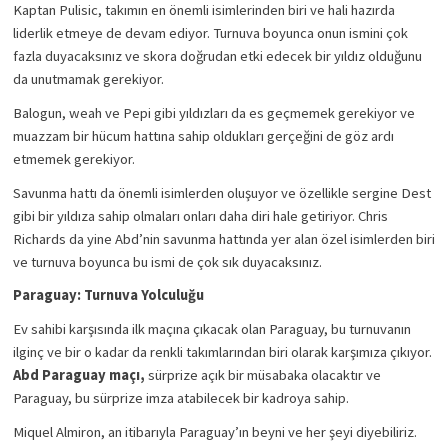
Kaptan Pulisic, takımın en önemli isimlerinden biri ve hali hazırda 
liderlik etmeye de devam ediyor. Turnuva boyunca onun ismini çok 
fazla duyacaksınız ve skora doğrudan etki edecek bir yıldız olduğunu 
da unutmamak gerekiyor. 
Balogun, weah ve Pepi gibi yıldızları da es geçmemek gerekiyor ve 
muazzam bir hücum hattına sahip oldukları gerçeğini de göz ardı 
etmemek gerekiyor. 
Savunma hattı da önemli isimlerden oluşuyor ve özellikle sergine Dest 
gibi bir yıldıza sahip olmaları onları daha diri hale getiriyor. Chris 
Richards da yine Abd’nin savunma hattında yer alan özel isimlerden biri 
ve turnuva boyunca bu ismi de çok sık duyacaksınız. 
Paraguay: Turnuva Yolculuğu 
Ev sahibi karşısında ilk maçına çıkacak olan Paraguay, bu turnuvanın 
ilginç ve bir o kadar da renkli takımlarından biri olarak karşımıza çıkıyor. 
Abd Paraguay maçı, 
sürprize açık bir müsabaka olacaktır ve 
Paraguay, bu sürprize imza atabilecek bir kadroya sahip. 
Miquel Almiron, an itibarıyla Paraguay’ın beyni ve her şeyi diyebiliriz. 