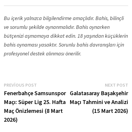
Bu içerik yalnızca bilgilendirme amaçlıdır. Bahis, bilinçli
ve sorumlu şekilde oynanmalıdır. Bahis oynarken
bütçenizi aşmamaya dikkat edin. 18 yaşından küçüklerin
bahis oynaması yasaktır. Sorunlu bahis davranışları için
profesyonel destek alınması önerilir.
Yazı
Previous
N
PREVIOUS POST
NEXT POST
post:
p
Fenerbahçe Samsunspor
Galatasaray Başakşehir
gezinmesi
Maçı: Süper Lig 25. Hafta
Maçı Tahmini ve Analizi
Maç Önizlemesi (8 Mart
(15 Mart 2026)
2026)