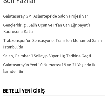
Son Yazılar
Galatasaray GM: Aslantepe’de Salon Projesi Var
Gençlerbirliği, Salih Uçan ve İrfan Can Eğribayat’ı
Kadrosuna Kattı
Trabzonspor’un Sensasyonel Transferi Mohamed Salah
İstanbul’da
Salah, Osimhen’i Sollayıp Süper Lig Tarihine Geçti
Galatasaray’ın Yeni 10 Numarası 19 ve 21 Yaşında İki
İsimden Biri
BETELLI YENI GIRIŞ