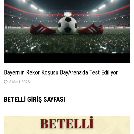
Bayern’in Rekor Koşusu BayArena’da Test Ediliyor
8 Mart 2026
BETELLI GIRIŞ SAYFASI