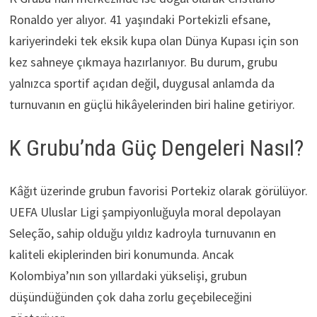
Ronaldo yer alıyor. 41 yaşındaki Portekizli efsane,
kariyerindeki tek eksik kupa olan Dünya Kupası için son
kez sahneye çıkmaya hazırlanıyor. Bu durum, grubu
yalnızca sportif açıdan değil, duygusal anlamda da
turnuvanın en güçlü hikâyelerinden biri haline getiriyor.
K Grubu’nda Güç Dengeleri Nasıl?
Kâğıt üzerinde grubun favorisi Portekiz olarak görülüyor.
UEFA Uluslar Ligi şampiyonluğuyla moral depolayan
Seleção, sahip olduğu yıldız kadroyla turnuvanın en
kaliteli ekiplerinden biri konumunda. Ancak
Kolombiya’nın son yıllardaki yükselişi, grubun
düşündüğünden çok daha zorlu geçebileceğini