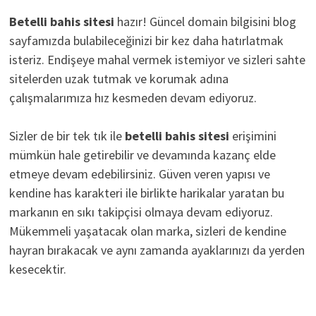
Betelli bahis sitesi
hazır! Güncel domain bilgisini blog
sayfamızda bulabileceğinizi bir kez daha hatırlatmak
isteriz. Endişeye mahal vermek istemiyor ve sizleri sahte
sitelerden uzak tutmak ve korumak adına
çalışmalarımıza hız kesmeden devam ediyoruz.
Sizler de bir tek tık ile
betelli bahis sitesi
erişimini
mümkün hale getirebilir ve devamında kazanç elde
etmeye devam edebilirsiniz. Güven veren yapısı ve
kendine has karakteri ile birlikte harikalar yaratan bu
markanın en sıkı takipçisi olmaya devam ediyoruz.
Mükemmeli yaşatacak olan marka, sizleri de kendine
hayran bırakacak ve aynı zamanda ayaklarınızı da yerden
kesecektir.