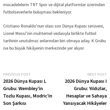
mücadelelerin TRT Spor ve dijital platformlar üzerinden
futbolseverlerle buluşması bekleniyor.
Cristiano Ronaldo’nun olası son Dünya Kupası serüveni,
Lionel Messi’nin muhtemel vedasıyla birlikte futbol
tarihinin unutulmaz anlarından biri olmaya aday. K Grubu
ise bu büyük hikâyenin merkezinde yer alıyor.
Yazı
Previous
N
PREVIOUS POST
NEXT POST
post:
p
2026 Dünya Kupası L
2026 Dünya Kupası I
gezinmesi
Grubu: Wembley’in
Grubu: Yıldızlar,
Tozlu Kupası, Modric’in
Hesaplar ve Sahaya
Son Şarkısı
Yansıyacak Hikâyeler