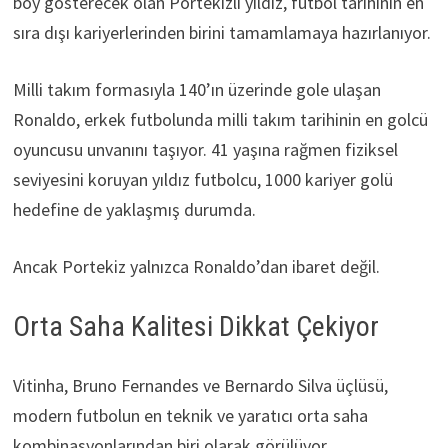
boy gösterecek olan Portekizli yıldız, futbol tarihinin en
sıra dışı kariyerlerinden birini tamamlamaya hazırlanıyor.
Milli takım formasıyla 140’ın üzerinde gole ulaşan
Ronaldo, erkek futbolunda milli takım tarihinin en golcü
oyuncusu unvanını taşıyor. 41 yaşına rağmen fiziksel
seviyesini koruyan yıldız futbolcu, 1000 kariyer golü
hedefine de yaklaşmış durumda.
Ancak Portekiz yalnızca Ronaldo’dan ibaret değil.
Orta Saha Kalitesi Dikkat Çekiyor
Vitinha, Bruno Fernandes ve Bernardo Silva üçlüsü,
modern futbolun en teknik ve yaratıcı orta saha
kombinasyonlarından biri olarak görülüyor.