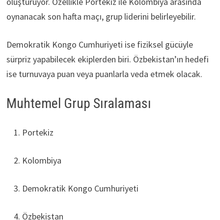
oluşturuyor. Özellikle Portekiz ile Kolombiya arasında
oynanacak son hafta maçı, grup liderini belirleyebilir.
Demokratik Kongo Cumhuriyeti ise fiziksel gücüyle
sürpriz yapabilecek ekiplerden biri. Özbekistan’ın hedefi
ise turnuvaya puan veya puanlarla veda etmek olacak.
Muhtemel Grup Sıralaması
Portekiz
Kolombiya
Demokratik Kongo Cumhuriyeti
Özbekistan