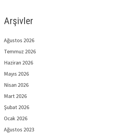
Arşivler
Ağustos 2026
Temmuz 2026
Haziran 2026
Mayıs 2026
Nisan 2026
Mart 2026
Şubat 2026
Ocak 2026
Ağustos 2023