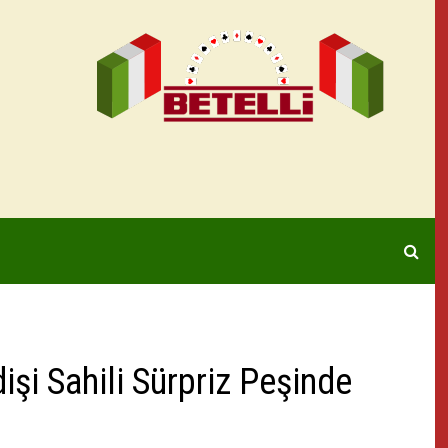
şi Sahili Sürpriz Peşinde