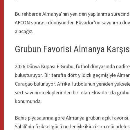
Bu rehberde Almanya’nın yeniden yapılanma sürecinden 
AFCON sonrası dönüşünden Ekvador’un savunma duvar
alacağız.
Grubun Favorisi Almanya Karşıs
2026 Dünya Kupası E Grubu, futbol dünyasında nadiren
buluşturuyor. Bir tarafta dört yıldızlı geçmişiyle Alman
Curaçao bulunuyor. Afrika futbolunun yeniden yükselen 
sert savunma ekiplerinden biri olan Ekvador da grubun
konumunda.
Bahis piyasalarına göre Almanya grubun açık favorisi.
Sahili’nin fiziksel gücü nedeniyle ikinci sıra mücadel