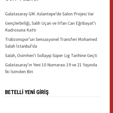
Galatasaray GM: Aslantepe’de Salon Projesi Var
Gençlerbirliği, Salih Uçan ve İrfan Can Eğribayat’ı
Kadrosuna Kattı
Trabzonspor’un Sensasyonel Transferi Mohamed
Salah İstanbul’da
Salah, Osimhen’i Sollayıp Süper Lig Tarihine Geçti
Galatasaray’ın Yeni 10 Numarası 19 ve 21 Yaşında
İki İsimden Biri
BETELLI YENI GIRIŞ