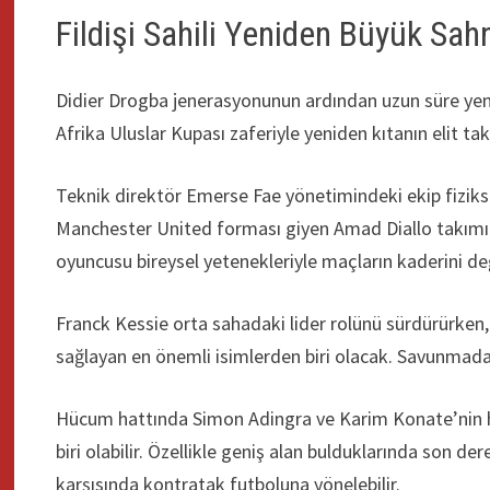
Fildişi Sahili Yeniden Büyük Sa
Didier Drogba jenerasyonunun ardından uzun süre yenid
Afrika Uluslar Kupası zaferiyle yeniden kıtanın elit tak
Teknik direktör Emerse Fae yönetimindeki ekip fizikse
Manchester United forması giyen Amad Diallo takımı
oyuncusu bireysel yetenekleriyle maçların kaderini de
Franck Kessie orta sahadaki lider rolünü sürdürürke
sağlayan en önemli isimlerden biri olacak. Savunmada
Hücum hattında Simon Adingra ve Karim Konate’nin hız 
biri olabilir. Özellikle geniş alan bulduklarında son d
karşısında kontratak futboluna yönelebilir.