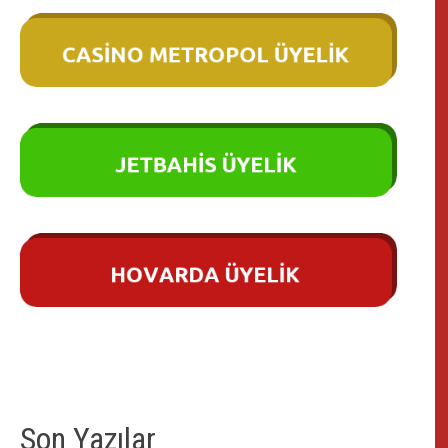
Son Yazılar