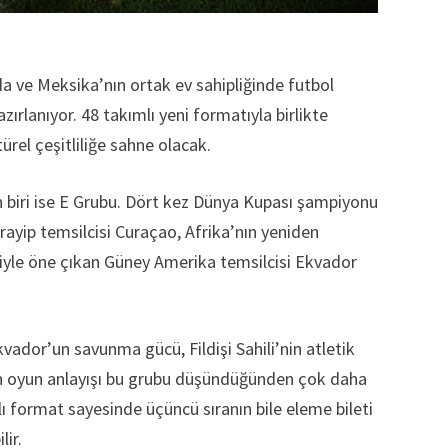
a ve Meksika’nın ortak ev sahipliğinde futbol
ırlanıyor. 48 takımlı yeni formatıyla birlikte
ürel çeşitliliğe sahne olacak.
 biri ise E Grubu. Dört kez Dünya Kupası şampiyonu
rayip temsilcisi Curaçao, Afrika’nın yeniden
iniyle öne çıkan Güney Amerika temsilcisi Ekvador
vador’un savunma gücü, Fildişi Sahili’nin atletik
an oyun anlayışı bu grubu düşündüğünden çok daha
lı format sayesinde üçüncü sıranın bile eleme bileti
ir.