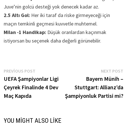
Juve’nin golcü desteği yok denecek kadar az.
2.5 Altı Gol:
Her iki taraf da riske girmeyeceği için
maçın temkinli geçmesi kuvvetle muhtemel.
Milan -1 Handikap:
Düşük oranlardan kaçınmak
istiyorsan bu seçenek daha değerli görünebilir.
Yazı
Previous
N
PREVIOUS POST
NEXT POST
post:
p
UEFA Şampiyonlar Ligi
Bayern Münih –
gezinmesi
Çeyrek Finalinde 4 Dev
Stuttgart: Allianz’da
Maç Kapıda
Şampiyonluk Partisi mi?
YOU MIGHT ALSO LIKE