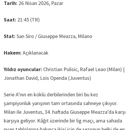
Tarih:
26 Nisan 2026, Pazar
Saat:
21:45 (TR)
Stat:
San Siro / Giuseppe Meazza, Milano
Hakem:
Açıklanacak
Yıldız oyuncular:
Christian Pulisic, Rafael Leao (Milan) |
Jonathan David, Lois Openda (Juventus)
Serie A’nın en köklü derbilerinden biri bu kez
şampiyonluk yarışının tam ortasında sahneye çıkıyor.
Milan ile Juventus, 34. haftada Giuseppe Meazza’da karşı
karşıya geliyor. Kâğıt üzerinde bir lig maçı, ama sahada
puan tablolarına bakınca ikisi için de sezonun belki de en