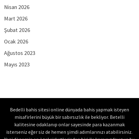
Nisan 2026
Mart 2026
Şubat 2026
Ocak 2026
Ağustos 2023
Mayıs 2023
Bedelli bahis sitesi online dünyada bahis yapmak isteyen
misafirlerini büyük bir sabırsızlık ile bekliyor. Betelli
kalitesine odaklanıp onlar sayesinde para kazanmak
isterseniz eğer siz de hemen şimdi adımlarınızı atabilirsiniz.