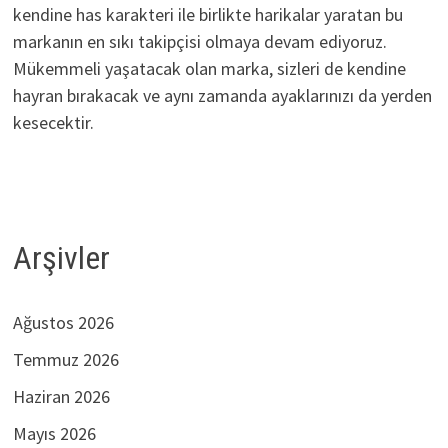
kendine has karakteri ile birlikte harikalar yaratan bu
markanın en sıkı takipçisi olmaya devam ediyoruz.
Mükemmeli yaşatacak olan marka, sizleri de kendine
hayran bırakacak ve aynı zamanda ayaklarınızı da yerden
kesecektir.
Arşivler
Ağustos 2026
Temmuz 2026
Haziran 2026
Mayıs 2026