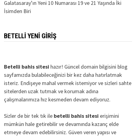
Galatasaray’ın Yeni 10 Numarası 19 ve 21 Yaşında İki
İsimden Biri
BETELLI YENI GIRIŞ
Betelli bahis sitesi
hazır! Güncel domain bilgisini blog
sayfamızda bulabileceğinizi bir kez daha hatırlatmak
isteriz. Endişeye mahal vermek istemiyor ve sizleri sahte
sitelerden uzak tutmak ve korumak adına
çalışmalarımıza hız kesmeden devam ediyoruz.
Sizler de bir tek tık ile
betelli bahis sitesi
erişimini
mümkün hale getirebilir ve devamında kazanç elde
etmeye devam edebilirsiniz. Güven veren yapısı ve